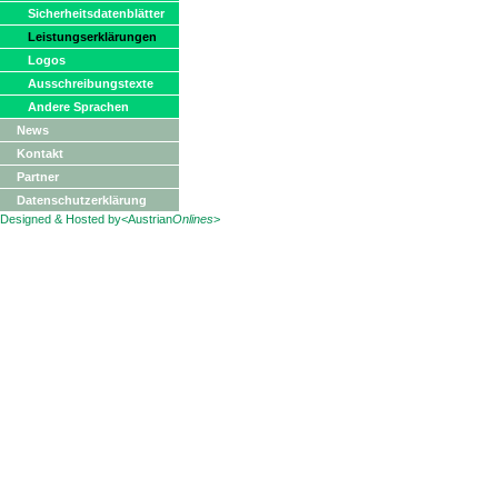
Sicherheitsdatenblätter
Leistungserklärungen
Logos
Ausschreibungstexte
Andere Sprachen
News
Kontakt
Partner
Datenschutzerklärung
Designed & Hosted by
<Austrian
Onlines
>