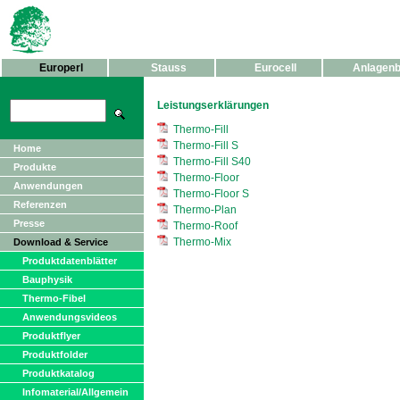
Europerl
Stauss
Eurocell
Anlagen
Leistungserklärungen
Thermo-Fill
Thermo-Fill S
Home
Thermo-Fill S40
Produkte
Thermo-Floor
Anwendungen
Thermo-Floor S
Referenzen
Thermo-Plan
Presse
Thermo-Roof
Thermo-Mix
Download & Service
Produktdatenblätter
Bauphysik
Thermo-Fibel
Anwendungsvideos
Produktflyer
Produktfolder
Produktkatalog
Infomaterial/Allgemein