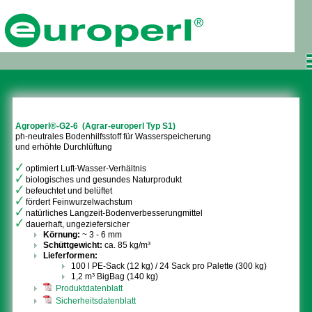
Agroperl®-G2-6
(Agrar-europerl Typ S1)
ph-neutrales Bodenhilfsstoff für Wasserspeicherung
und erhöhte Durchlüftung
optimiert Luft-Wasser-Verhältnis
biologisches und gesundes Naturprodukt
befeuchtet und belüftet
fördert Feinwurzelwachstum
natürliches Langzeit-Bodenverbesserungmittel
dauerhaft, ungeziefersicher
Körnung:
~ 3 - 6 mm
Schüttgewicht:
ca. 85 kg/m³
Lieferformen:
100 l PE-Sack (12 kg) / 24 Sack pro Palette (300 kg)
1,2 m³ BigBag (140 kg)
Produktdatenblatt
Sicherheitsdatenblatt