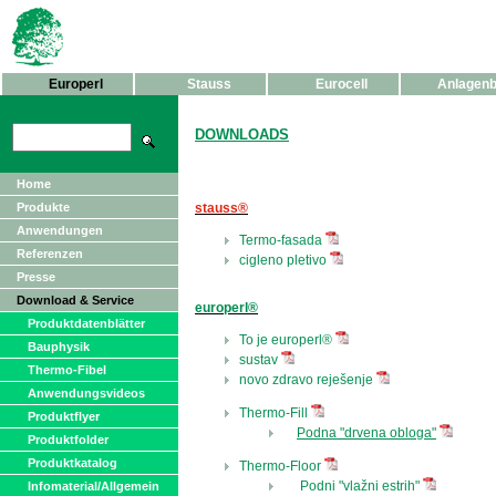
Europerl
Stauss
Eurocell
Anlagen
DOWNLOADS
Home
Produkte
stauss®
Anwendungen
Termo-fasada
Referenzen
cigleno pletivo
Presse
Download & Service
europerl®
Produktdatenblätter
To je
europerl®
Bauphysik
sustav
Thermo-Fibel
novo zdravo reješenje
Anwendungsvideos
Thermo-Fill
Produktflyer
Podna "drvena obloga"
Produktfolder
Produktkatalog
Thermo-Floor
Podni "vlažni estrih"
Infomaterial/Allgemein