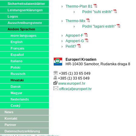
Sicherheitsdatenblätter
Thermo-Plan B1
Leistungserklärungen
Podni "suhi estrih"
Logos
Thermo-Mix
Ausschreibungstexte
Podni "lagani estrih"
Andere Sprachen
Agroperl-F
more languages
Agroperl-G
English
Perlit?
Français
Español
Europerl Kroatien
Italiano
HR-10430 Samobor, Rudarska draga 8
Polski
+385 (1) 33 65 049
Russisch
+385 (1) 33 65 049
Hrvatski
www.europerl.hr
Dansk
office(at)europerl.hr
Magyar
Nederlands
Ceský
News
Kontakt
Partner
Datenschutzerklärung