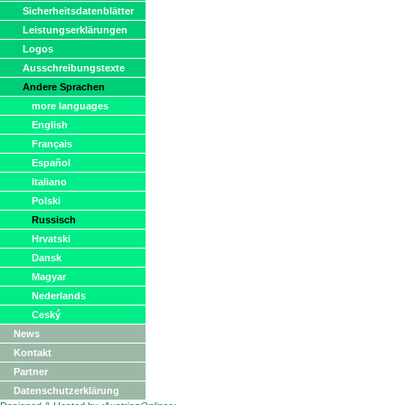
Sicherheitsdatenblätter
Leistungserklärungen
Logos
Ausschreibungstexte
Andere Sprachen
more languages
English
Français
Español
Italiano
Polski
Russisch
Hrvatski
Dansk
Magyar
Nederlands
Ceský
News
Kontakt
Partner
Datenschutzerklärung