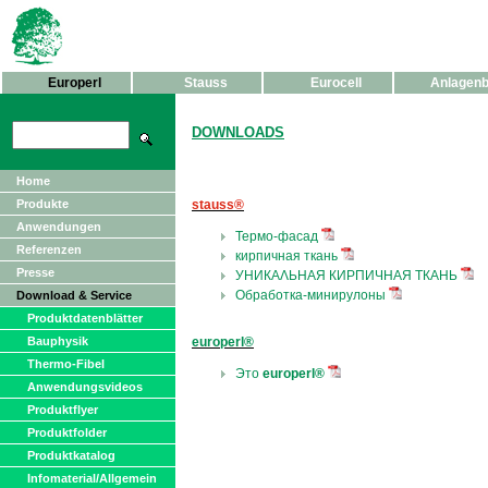
Europerl
Stauss
Eurocell
Anlagen
DOWNLOADS
Home
Produkte
stauss®
Anwendungen
Tepмо-фacaд
Referenzen
кирпичная ткань
Presse
УНИКАΛЬНАЯ КИРПИЧНАЯ ТКАНЬ
Обработка-минирулоны
Download & Service
Produktdatenblätter
Bauphysik
europerl®
Thermo-Fibel
Это
europerl®
Anwendungsvideos
Produktflyer
Produktfolder
Produktkatalog
Infomaterial/Allgemein