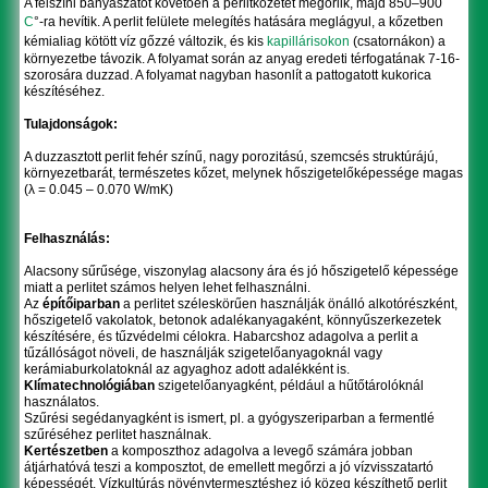
A felszíni bányászatot követően a perlitkőzetet megőrlik, majd 850–900
C
°-ra hevítik. A perlit felülete melegítés hatására meglágyul, a kőzetben
kémialiag kötött víz gőzzé változik, és kis
kapillárisokon
(csatornákon) a
környezetbe távozik. A folyamat során az anyag eredeti térfogatának 7-16-
szorosára duzzad. A folyamat nagyban hasonlít a pattogatott kukorica
készítéséhez.
Tulajdonságok:
A duzzasztott perlit fehér színű, nagy porozitású, szemcsés struktúrájú,
környezetbarát, természetes kőzet, melynek hőszigetelőképessége magas
(λ = 0.045 – 0.070 W/mK)
Felhasználás:
Alacsony sűrűsége, viszonylag alacsony ára és jó hőszigetelő képessége
miatt a perlitet számos helyen lehet felhasználni.
Az
építőiparban
a perlitet széleskörűen használják önálló alkotórészként,
hőszigetelő vakolatok, betonok adalékanyagaként, könnyűszerkezetek
készítésére, és tűzvédelmi célokra. Habarcshoz adagolva a perlit a
tűzállóságot növeli, de használják szigetelőanyagoknál vagy
kerámiaburkolatoknál az agyaghoz adott adalékként is.
Klímatechnológiában
szigetelőanyagként, például a hűtőtárolóknál
használatos.
Szűrési segédanyagként is ismert, pl. a gyógyszeriparban a fermentlé
szűréséhez perlitet használnak.
Kertészetben
a komposzthoz adagolva a levegő számára jobban
átjárhatóvá teszi a komposztot, de emellett megőrzi a jó vízvisszatartó
képességét. Vízkultúrás növénytermesztéshez jó közeg készíthető perlit