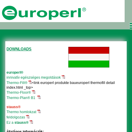
DOWNLOADS
europerl®
innivatív egészséges megoldások
Thermo-Fill®
<link europerl produkte baueuroperl thermofill detail
index.html _top>
Thermo-Floor®
Thermo-Plan® B1
stauss®
Thermo homlokzat
feldolgozas
Ez a
stauss®
általános információk: