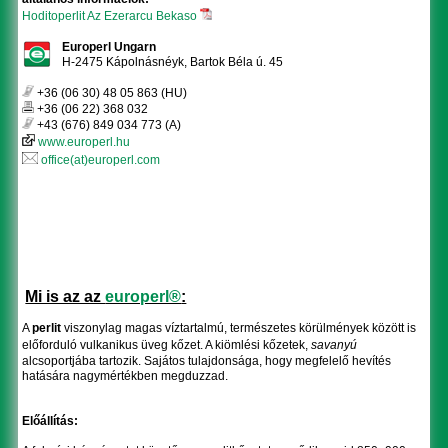
Hoditoperlit Az Ezerarcu Bekaso
Europerl Ungarn
H-2475 Kápolnásnéyk, Bartok Béla ú. 45
+36 (06 30) 48 05 863 (HU)
+36 (06 22) 368 032
+43 (676) 849 034 773 (A)
www.europerl.hu
office(at)europerl.com
Mi is az az
europerl®
:
A
perlit
viszonylag magas víztartalmú, természetes körülmények között is
előforduló vulkanikus
üveg
kőzet
. A kiömlési kőzetek,
savanyú
alcsoportjába tartozik. Sajátos tulajdonsága, hogy megfelelő hevítés
hatására nagymértékben megduzzad.
Előállítás: